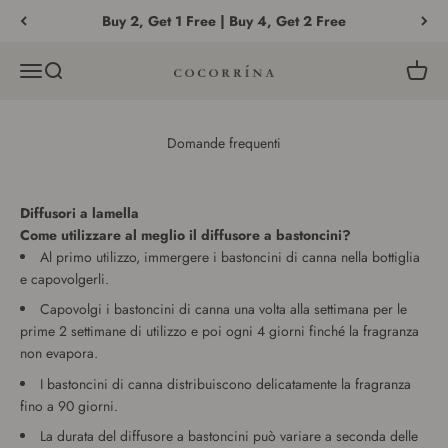
Vai al contenuto
Buy 2, Get 1 Free | Buy 4, Get 2 Free
Menù
Cerca
Carrell
COCORRÍNA®
Domande frequenti
Diffusori a lamella
Come utilizzare al meglio il diffusore a bastoncini?
Al primo utilizzo, immergere i bastoncini di canna nella bottiglia
e capovolgerli.
Capovolgi i bastoncini di canna una volta alla settimana per le
prime 2 settimane di utilizzo e poi ogni 4 giorni finché la fragranza
non evapora.
I bastoncini di canna distribuiscono delicatamente la fragranza
fino a 90 giorni.
La durata del diffusore a bastoncini può variare a seconda delle