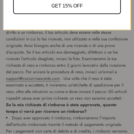
aggiuntivi.
GET 15% OFF
Resi e rimborsi
Qual è la vostra politica di restituzione e rimborso?
Accettiamo resi 14 giorni dopo aver ricevuto l'articolo. Per avere
diritto a un rimborso, il tuo articolo deve essere nelle stesse
condizioni in cui lo hai ricevuto, non utilizzato e nella sua confezione
originale. Avrai bisogno anche di una ricevuta o di una prova
d'acquisto. Se il tuo articolo era danneggiato, difettoso o se hai
ricevuto l'articolo sbagliato, inviaci le foto. Esamineremo la tua
richiesta di reso e rimborso entro 2 giorni lavorativi dalla ricezione
del pacco. Per avviare la procedura di reso, inviaci un'e-mail a
support@cocorrinascents.com
. Una volta che il reso è stato
esaminato e accettato, ti invieremo un'etichetta di spedizione per il
reso, oltre alle istruzioni su come e dove inviare il pacco. Gli articoli
rispediti senza aver prima richiesto un reso non saranno accettati.
Se la mia richiesta di rimborso è stata approvata, quanto
tempo ci vorrà per ricevere un rimborso?
Dopo aver approvato il rimborso, rimborseremo l'importo
dell'articolo rimborsato tramite il metodo di pagamento originale.
Per i pagamenti con carta di debito e di credito, i rimborsi verranno