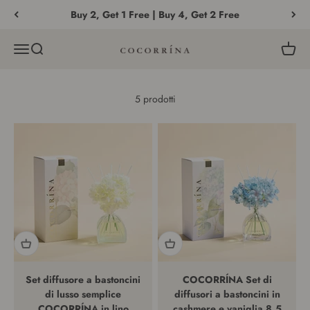
Vai al contenuto
Buy 2, Get 1 Free | Buy 4, Get 2 Free
Menù
Cerca
Carrell
COCORRÍNA®
5 prodotti
Set diffusore a bastoncini
COCORRÍNA Set di
di lusso semplice
diffusori a bastoncini in
COCORRÍNA in lino
cashmere e vaniglia 8,5