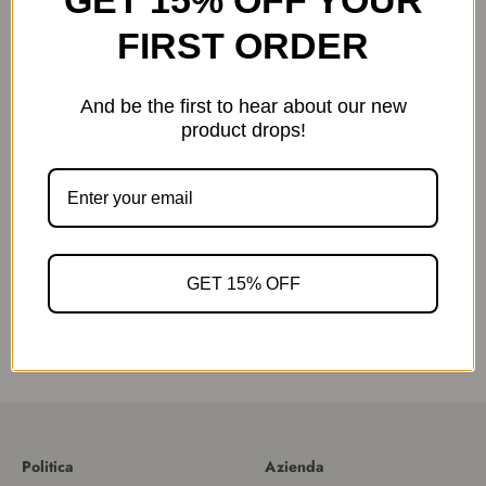
FIRST ORDER
And be the first to hear about our new
product drops!
COCORRÍNA Pink Rose
Simple Luxe Reed
GET 15% OFF
Diffuser Set
Prezzo scontato
$25.99
Politica
Azienda