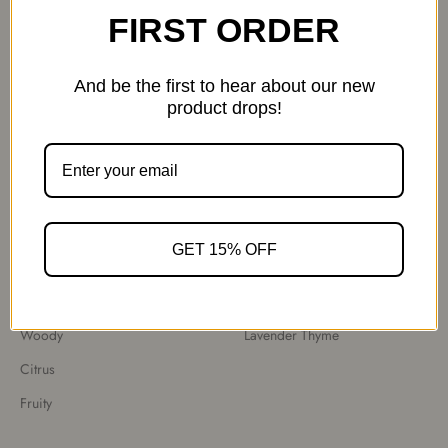
FIRST ORDER
Politica di rimborso
Programma di collaborazione
politica sulla riservatezza
Blog
And be the first to hear about our new
Termini di servizio
Contattaci
product drops!
Domande frequenti
Select by scents
Best Sellers
Sweet & Spicy
Clean Linen
GET 15% OFF
Fresh & Clean
Cashmere Vanilla
Floral
Sandalwood Rose
Woody
Lavender Thyme
Citrus
Fruity