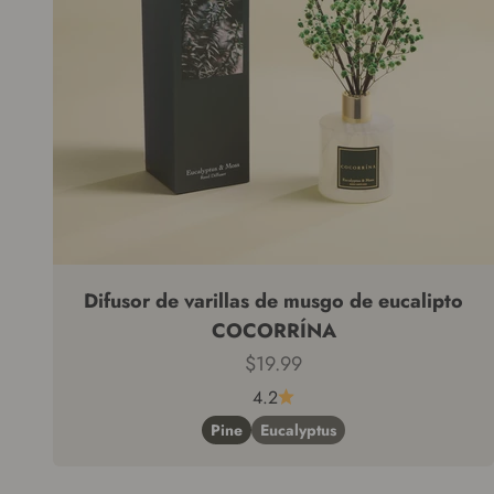
Difusor de varillas de musgo de eucalipto
COCORRÍNA
Precio de venta
$19.99
4.2
Pine
Eucalyptus