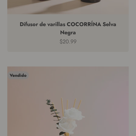
Difusor de varillas COCORRÍNA Selva
Negra
Precio de venta
$20.99
Vendido