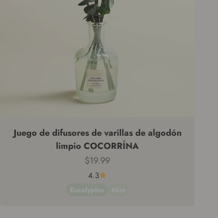
Juego de difusores de varillas de algodón
limpio COCORRÍNA
Precio de venta
$19.99
4.3
Eucalyptus
Mint