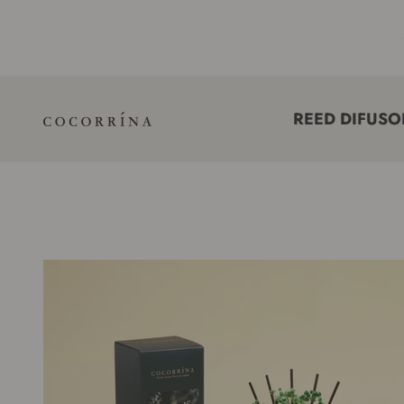
saltar al contenido
REED DIFUSO
COCORRÍNA®