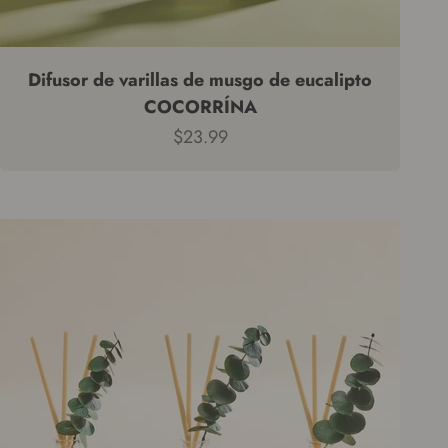
Difusor de varillas de musgo de eucalipto
COCORRÍNA
Precio de venta
$23.99