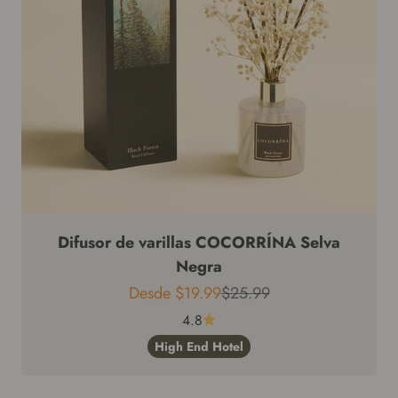
Difusor de varillas COCORRÍNA Selva
Negra
Precio de venta
Precio regular
Desde
$19.99
$25.99
4.8
High End Hotel