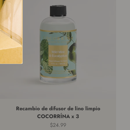
Recambio de difusor de lino limpio
COCORRÍNA x 3
Precio de venta
$24.99