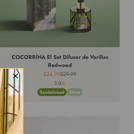
COCORRÍNA El Set Difusor de Varillas
Redwood
Precio de venta
Precio regular
$24.99
$29.99
3.0
Sandalwood
Clove
Vendido