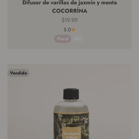
Difusor de varillas de jazmín y menta
COCORRÍNA
Precio de venta
$19.99
5.0
Floral
Mint
Vendido