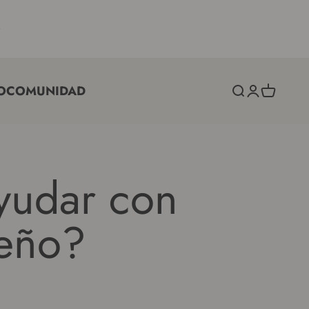
O
COMUNIDAD
Búsqueda
Acceso
Carro
yudar con
ueño?