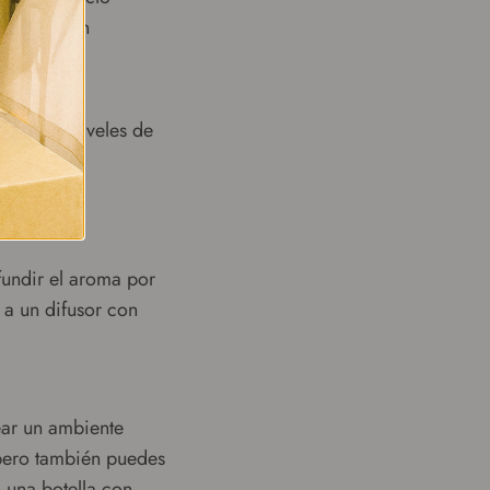
 luchan con
ial y los niveles de
fundir el aroma por
 a un difusor con
ear un ambiente
 pero también puedes
 una botella con