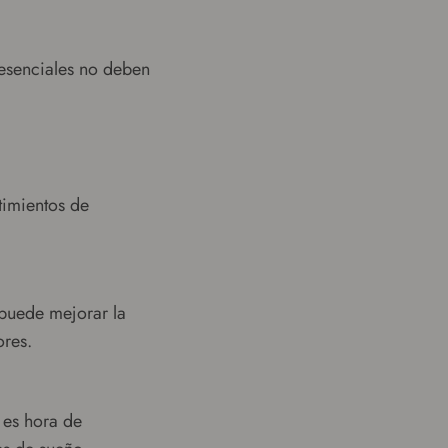
 esenciales no deben
timientos de
 puede mejorar la
ores.
 es hora de