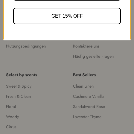
Politik
Unternehmen
Versandbedingungen
Über uns
GET 15% OFF
Rückgaberecht
Kooperationsprogramm
Datenschutzrichtlinie
Blogs
Nutzungsbedingungen
Kontaktiere uns
Häufig gestellte Fragen
Select by scents
Best Sellers
Sweet & Spicy
Clean Linen
Fresh & Clean
Cashmere Vanilla
Floral
Sandalwood Rose
Woody
Lavender Thyme
Citrus