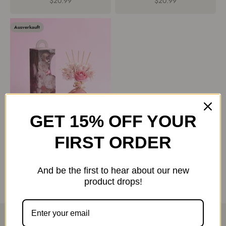
Angebot
Angebot
$20.99
$20.99
Ausverkauft
GET 15% OFF YOUR
COCORRÍNA
FIRST ORDER
Sandalwood Rose
Diffuser Set
Angebot
$18.89
And be the first to hear about our new
product drops!