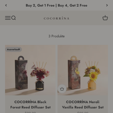
Zum Inhalt springen
Buy 2, Get 1 Free | Buy 4, Get 2 Free
Menü
Suche
Waren
COCORRÍNA®
3 Produkte
Ausverkauft
COCORRÍNA Black
COCORRÍNA Neroli
Forest Reed Diffuser Set
Vanilla Reed Diffuser Set